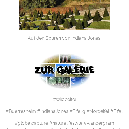
Auf den Spuren von Indiana Jones
#wildeeifel
#Buerresheim #IndianaJones #Eifelig #Nordeifel #Eifel
#globalcapture #naturelifestyle #wandergram