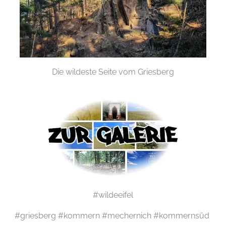
Die wildeste Seite vom Griesberg
#wildeeifel
#griesberg #kommern #mechernich #kommernsüd