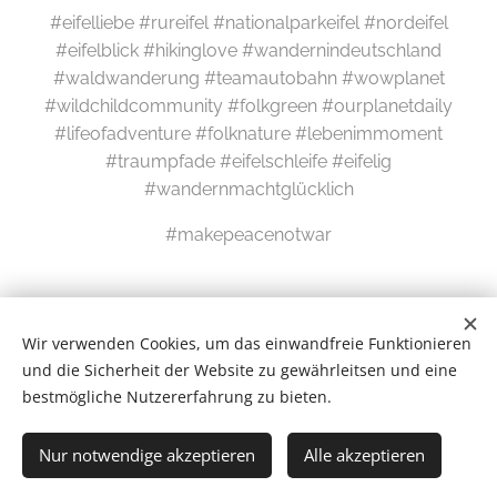
#eifelliebe #rureifel #nationalparkeifel #nordeifel
#eifelblick #hikinglove #wandernindeutschland
#waldwanderung #teamautobahn #wowplanet
#wildchildcommunity #folkgreen #ourplanetdaily
#lifeofadventure #folknature #lebenimmoment
#traumpfade #eifelschleife #eifelig
#wandernmachtglücklich
#makepeacenotwar
Wir verwenden Cookies, um das einwandfreie Funktionieren
und die Sicherheit der Website zu gewährleitsen und eine
bestmögliche Nutzererfahrung zu bieten.
Wilde Eifel © 2026
Nur notwendige akzeptieren
Alle akzeptieren
# Newsletter #
Cookies