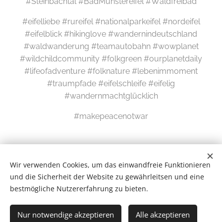
#Steinbachtal #BadMünstereifel #Waldfreibad
#eifelliebe #rureifel #nationalparkeifel #nordeifel
#eifelblick #hikinglove #wandernindeutschland
#waldwanderung #teamautobahn #wowplanet
#wildchildcommunity #folkgreen #ourplanetdaily
#lifeofadventure #folknature #lebenimmoment
#traumpfade #eifelschleife #eifelig
#wandernmachtglücklich
#makepeacenotwar
Wir verwenden Cookies, um das einwandfreie Funktionieren
und die Sicherheit der Website zu gewährleitsen und eine
bestmögliche Nutzererfahrung zu bieten.
Wilde Eifel © 2026
Nur notwendige akzeptieren
Alle akzeptieren
# Newsletter #
Cookies