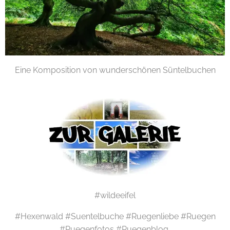
Eine Komposition von wunderschönen Süntelbuchen
#wildeeifel
#Hexenwald #Suentelbuche #Ruegenliebe #Ruegen
#Ruegenfotos #Ruegenblog