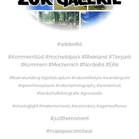
#wildeeifel
#KommernSüd #Hochwildpark #Rheinland #Tierpark
#Kommern #Mechernich #Nordeifel #Eifel
#thatnatureblog #globalcapture #naturelifestyle #wandergram
#speechlessplaces #naturephotography #wanderlust
#landschaftsfotografie #gooutside
#chasinglight #makemoments #acolorstory #agameoftones
#justthemoment
#makepeacenotwar