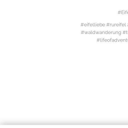
#Ei
#eifelliebe #rureife
#waldwanderung #te
#lifeofadvent