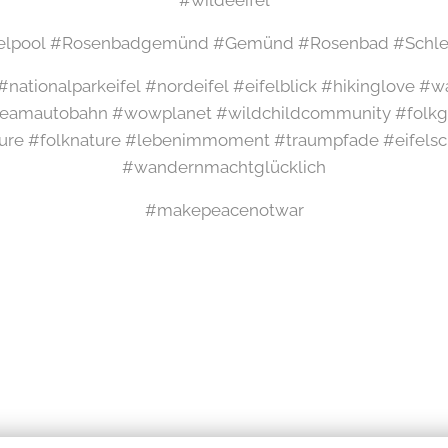
felpool #Rosenbadgemünd #Gemünd #Rosenbad #Schle
l #nationalparkeifel #nordeifel #eifelblick #hikinglove 
amautobahn #wowplanet #wildchildcommunity #folkgr
ure #folknature #lebenimmoment #traumpfade #eifelsch
#wandernmachtglücklich
#makepeacenotwar