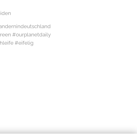
iden
#wandernindeutschland
een #ourplanetdaily
leife #eifelig