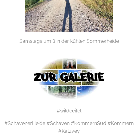
Samstags um 8 in der kühlen Sommerheide
#wildeeifel
#SchavenerHeide #Schaven #KommernSüd #Kommern
#Katzvey