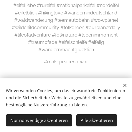
#eifelliebe #rureifel #nationalparkeifel #nordeifel
#eifelblick #hikinglove #wandernindeutschland
#waldwanderung #teamautobahn #wowplanet
#wildchildcommunity #folkgreen #ourplanetdaily
#lifeofadventure #folknature #lebenimmoment
#traumpfade #eifelschleife #eifelig
#wandernmachtglücklich
#makepeacenotwar
Wir verwenden Cookies, um das einwandfreie Funktionieren
und die Sicherheit der Website zu gewährleitsen und eine
bestmögliche Nutzererfahrung zu bieten.
Wilde Eifel © 2026
Nur notwendige akzeptieren
Alle akzeptieren
# Newsletter #
Cookies