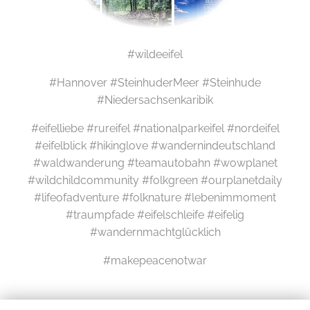
#wildeeifel
#Hannover #SteinhuderMeer #Steinhude
#Niedersachsenkaribik
#eifelliebe #rureifel #nationalparkeifel #nordeifel
#eifelblick #hikinglove #wandernindeutschland
#waldwanderung #teamautobahn #wowplanet
#wildchildcommunity #folkgreen #ourplanetdaily
#lifeofadventure #folknature #lebenimmoment
#traumpfade #eifelschleife #eifelig
#wandernmachtglücklich
#makepeacenotwar