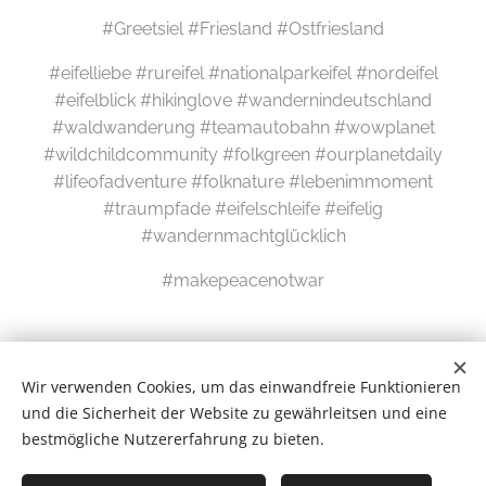
#Greetsiel #Friesland #Ostfriesland
#eifelliebe #rureifel #nationalparkeifel #nordeifel
#eifelblick #hikinglove #wandernindeutschland
#waldwanderung #teamautobahn #wowplanet
#wildchildcommunity #folkgreen #ourplanetdaily
#lifeofadventure #folknature #lebenimmoment
#traumpfade #eifelschleife #eifelig
#wandernmachtglücklich
#makepeacenotwar
Wir verwenden Cookies, um das einwandfreie Funktionieren
und die Sicherheit der Website zu gewährleitsen und eine
bestmögliche Nutzererfahrung zu bieten.
Wilde Eifel © 2026