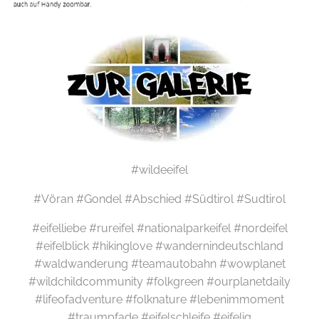
#wildeeifel
#Vöran #Gondel #Abschied #Südtirol #Sudtirol
#eifelliebe #rureifel #nationalparkeifel #nordeifel
#eifelblick #hikinglove #wandernindeutschland
#waldwanderung #teamautobahn #wowplanet
#wildchildcommunity #folkgreen #ourplanetdaily
#lifeofadventure #folknature #lebenimmoment
#traumpfade #eifelschleife #eifelig