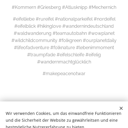
#Kommern #Griesberg #Atlusknipp #Mechernich
#eifelliebe #rureifel #nationalparkeifel #nordeifel
#eifelblick #hikinglove #wandernindeutschland
#waldwanderung #teamautobahn #wowplanet
#wildchildcommunity #folkgreen #ourplanetdaily
#lifeofadventure #folknature #lebenimmoment
#traumpfade #eifelschleife #eifelig
#wandernmachtglücklich
#makepeacenotwar
Wir verwenden Cookies, um das einwandfreie Funktionieren
und die Sicherheit der Website zu gewährleitsen und eine
bestmögliche Nutzererfahrung zu bieten.