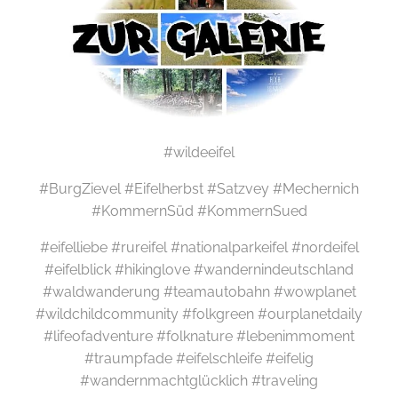
#wildeeifel
#BurgZievel #Eifelherbst #Satzvey #Mechernich
#KommernSüd #KommernSued
#eifelliebe #rureifel #nationalparkeifel #nordeifel
#eifelblick #hikinglove #wandernindeutschland
#waldwanderung #teamautobahn #wowplanet
#wildchildcommunity #folkgreen #ourplanetdaily
#lifeofadventure #folknature #lebenimmoment
#traumpfade #eifelschleife #eifelig
#wandernmachtglücklich #traveling