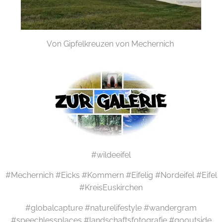
Von Gipfelkreuzen von Mechernich
#wildeeifel
#Mechernich #Eicks #Kommern #Eifelig #Nordeifel #Eifel
#KreisEuskirchen
#globalcapture #naturelifestyle #wandergram
#speechlessplaces #landschaftsfotografie #gooutside