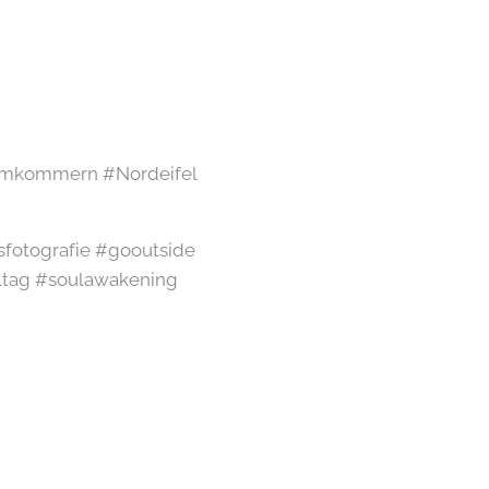
umkommern #Nordeifel
sfotografie #gooutside
ltag #soulawakening