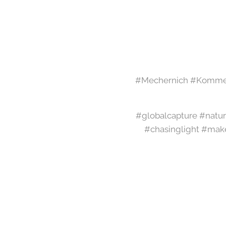
#Mechernich #Kommer
#globalcapture #natur
#chasinglight #mak