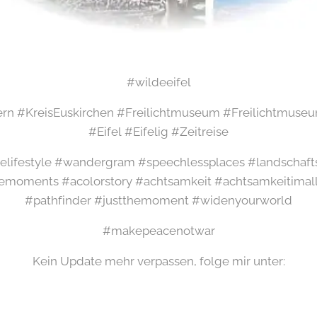
#wildeeifel
n #KreisEuskirchen #Freilichtmuseum #Freilichtmuse
#Eifel #Eifelig #Zeitreise
elifestyle #wandergram #speechlessplaces #landschaft
emoments #acolorstory #achtsamkeit #achtsamkeitimal
#pathfinder #justthemoment #widenyourworld
#makepeacenotwar
Kein Update mehr verpassen, folge mir unter: