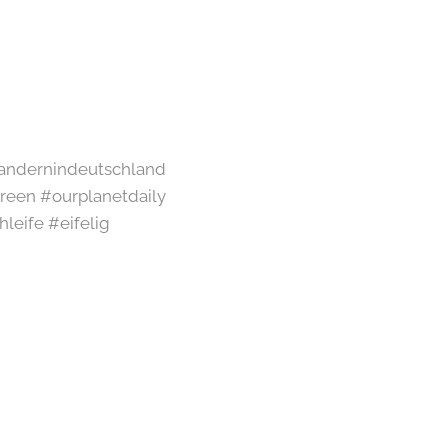
#wandernindeutschland
een #ourplanetdaily
leife #eifelig