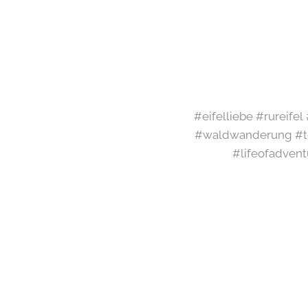
#eifelliebe #rureife
#waldwanderung #te
#lifeofadvent