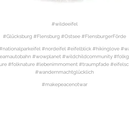
#wildeeifel
#Glücksburg #Flensburg #Ostsee #FlensburgerFörde
l #nationalparkeifel #nordeifel #eifelblick #hikinglove 
amautobahn #wowplanet #wildchildcommunity #folkgr
ure #folknature #lebenimmoment #traumpfade #eifelsch
#wandernmachtglücklich
#makepeacenotwar