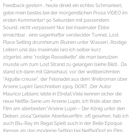
Feedback gestern , heute direkt ein echtes Schmankerl,
gebe mein bestes bei der morgendlichen Prosa VIDEO im
ersten Kommentar! 90 Sekunden mit passendem
Sound...nicht verpassen! Nur bei maximaler Ebbe
erreichbar , eine sagenhafter versteckter Tunnel, Lost
Place Setting drumherum (Ruinen unter Wasser)...Rostige
Leitern und das maximale (wo ich selber kurz
zögerte)...eine "rostige Rasselkette" die man benutzen
musste um zum Lost Strand zu gelangen (siehe Bild)... Da
stand ich dann mit Gänsehaut, vor der weltberühmten
"Aiguille creuse", der Felsnadel aus dem Weltroman über
Arsene Lupin! Geschrieben 1909, DORT...Der Autor
Maurice Leblanc lebte in Etretat.Viele kennen sicher die
neue Netflix-Serie um Arsene Lupin, ich finde aber den
Film am allerbesten:"Arsène Lupin – Der König unter den
Dieben, 2004"Genialer Abenteuerfilm, oft gesehen, hab ich
auch Blu-Ray im Regal Spielt auch in der Belle Epoque
(besser als das moderne Setting bei Netflix)Dort im Film,