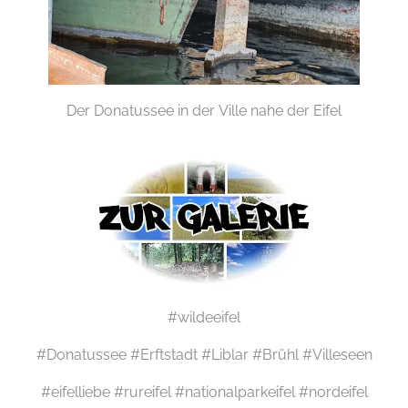
Der Donatussee in der Ville nahe der Eifel
#wildeeifel
#Donatussee #Erftstadt #Liblar #Brühl #Villeseen
#eifelliebe #rureifel #nationalparkeifel #nordeifel