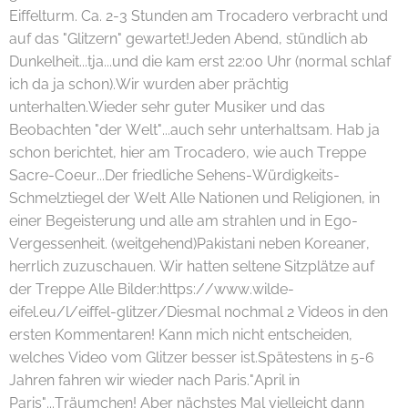
Eiffelturm. Ca. 2-3 Stunden am Trocadero verbracht und
auf das "Glitzern" gewartet!Jeden Abend, stündlich ab
Dunkelheit...tja...und die kam erst 22:00 Uhr (normal schlaf
ich da ja schon).Wir wurden aber prächtig
unterhalten.Wieder sehr guter Musiker und das
Beobachten "der Welt"...auch sehr unterhaltsam. Hab ja
schon berichtet, hier am Trocadero, wie auch Treppe
Sacre-Coeur...Der friedliche Sehens-Würdigkeits-
Schmelztiegel der Welt Alle Nationen und Religionen, in
einer Begeisterung und alle am strahlen und in Ego-
Vergessenheit. (weitgehend)Pakistani neben Koreaner,
herrlich zuzuschauen. Wir hatten seltene Sitzplätze auf
der Treppe Alle Bilder:https://www.wilde-
eifel.eu/l/eiffel-glitzer/Diesmal nochmal 2 Videos in den
ersten Kommentaren! Kann mich nicht entscheiden,
welches Video vom Glitzer besser ist.Spätestens in 5-6
Jahren fahren wir wieder nach Paris."April in
Paris"...Träumchen! Aber nächstes Mal vielleicht dann