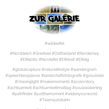
#wildeeifel
#Norddeich #Greetsiel #Ostfriesland #Norderney
#Eifelotto #Nordeifel #Eifelreif #Eifelig
#globalcapture #naturelifestyle #wandergram
#speechlessplaces #landschaftsfotografie #gooutside
#chasinglight #makemoments #acolorstory
#achtsamkeit #achtsamkeitimalltag #soulawakening
#pathfinder #justthemoment #widenyourworld
#Teamautobahn