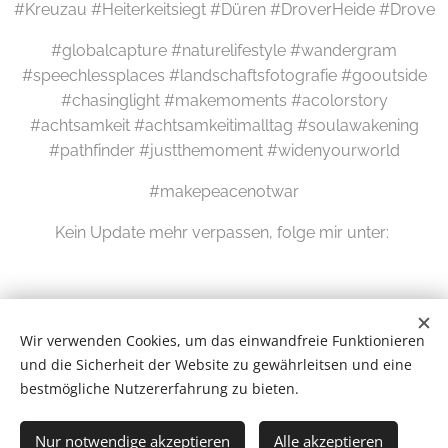
#Kreuzau #Heiterkeitsiegt #Düren #DroverHeide #Drove
#globalcapture #naturelifestyle #wandergram
#speechlessplaces #landschaftsfotografie #gooutside
#chasinglight #makemoments #acolorstory
#achtsamkeit #achtsamkeitimalltag #soulawakening
#pathfinder #justthemoment #widenyourworld
#makepeacenotwar
Kein Update mehr verpassen, folge mir unter:
Wir verwenden Cookies, um das einwandfreie Funktionieren
und die Sicherheit der Website zu gewährleitsen und eine
bestmögliche Nutzererfahrung zu bieten.
Wilde Eifel © 2026
Nur notwendige akzeptieren
Alle akzeptieren