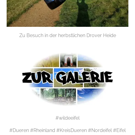
Zu Besuch in der herbstlichen Drover Heide
#wildeeifel
#Dueren #Rheinland #KreisDueren #Nordeifel #Eifel