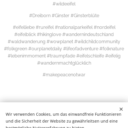
#wildeeifel
#Dreiborn #Ginster #Ginsterblüte
#eifelliebe #rureifel #nationalparkeifel #nordeifel
#eifelblick #hikinglove #wandernindeutschland
#waldwanderung #wowplanet #wildchildcommunity
#folkgreen #ourplanetdaily #lifeofadventure #folknature
#lebenimmoment #traumpfade #eifelschleife #eifelig
#wandernmachtglücklich
#makepeacenotwar
Wir verwenden Cookies, um das einwandfreie Funktionieren
und die Sicherheit der Website zu gewährleitsen und eine
bestmögliche Nutzererfahrung zu bieten.