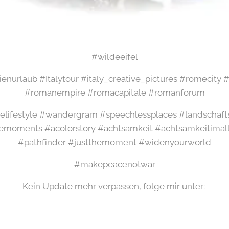
#wildeeifel
alienurlaub #Italytour #italy_creative_pictures #romecit
#romanempire #romacapitale #romanforum
elifestyle #wandergram #speechlessplaces #landschaft
emoments #acolorstory #achtsamkeit #achtsamkeitimal
#pathfinder #justthemoment #widenyourworld
#makepeacenotwar
Kein Update mehr verpassen, folge mir unter: