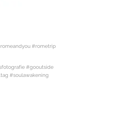
y #romeandyou #rometrip
sfotografie #gooutside
ltag #soulawakening