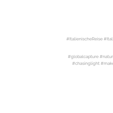
#ItalienischeReise #It
#globalcapture #natur
#chasinglight #mak