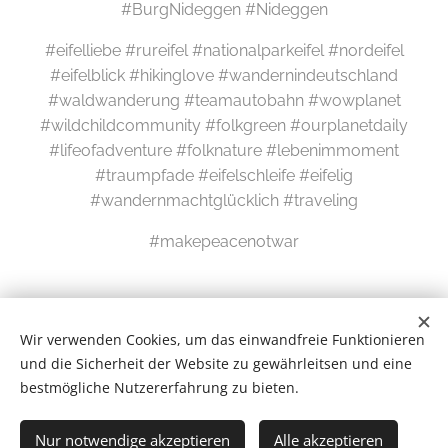
#BurgNideggen #Nideggen
#eifelliebe #rureifel #nationalparkeifel #nordeifel
#eifelblick #hikinglove #wandernindeutschland
#waldwanderung #teamautobahn #wowplanet
#wildchildcommunity #folkgreen #ourplanetdaily
#lifeofadventure #folknature #lebenimmoment
#traumpfade #eifelschleife #eifelig
#wandernmachtglücklich #traveling
#makepeacenotwar
Wir verwenden Cookies, um das einwandfreie Funktionieren
und die Sicherheit der Website zu gewährleitsen und eine
bestmögliche Nutzererfahrung zu bieten.
Wilde Eifel © 2026
Nur notwendige akzeptieren
Alle akzeptieren