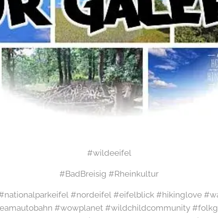
#wildeeifel
#BadBreisig #Rheinkultur
l #nationalparkeifel #nordeifel #eifelblick #hikinglove 
amautobahn #wowplanet #wildchildcommunity #folkgr