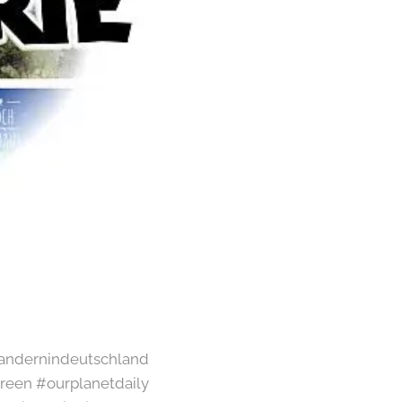
#wandernindeutschland
een #ourplanetdaily