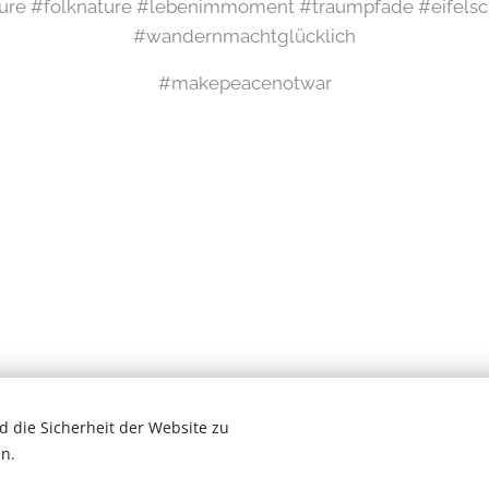
ure #folknature #lebenimmoment #traumpfade #eifelsch
#wandernmachtglücklich
#makepeacenotwar
 die Sicherheit der Website zu
Wilde Eifel © 2026
n.
# Newsletter #
Cookies