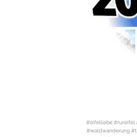
#eifelliebe #rureife
#waldwanderung #te