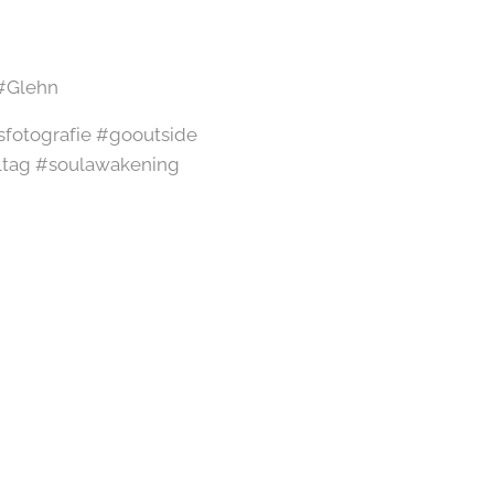
 #Glehn
sfotografie #gooutside
ltag #soulawakening