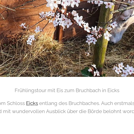
Frühlingstour mit Eis zum Bruchbach in Eicks
om Schloss
Eicks
entlang des Bruchbaches. Auch erstmal
 mit wundervollen Ausblick über die Börde belohnt wor