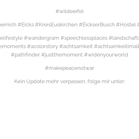
#wildeeifel
rnich #Eicks #KreisEuskirchen #EickserBusch #Hostel
elifestyle #wandergram #speechlessplaces #landschaft
emoments #acolorstory #achtsamkeit #achtsamkeitimal
#pathfinder #justthemoment #widenyourworld
#makepeacenotwar
Kein Update mehr verpassen, folge mir unter: