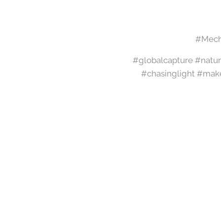
#Meche
#globalcapture #natur
#chasinglight #mak