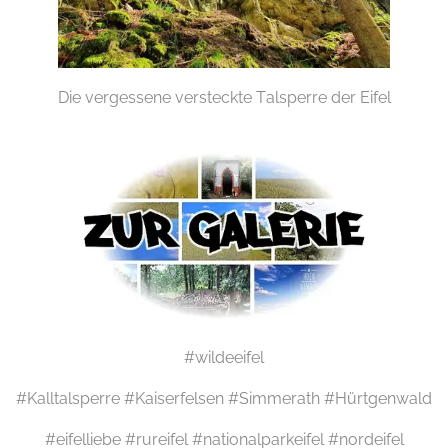
Die vergessene versteckte Talsperre der Eifel
#wildeeifel
#Kalltalsperre #Kaiserfelsen #Simmerath #Hürtgenwald
#eifelliebe #rureifel #nationalparkeifel #nordeifel