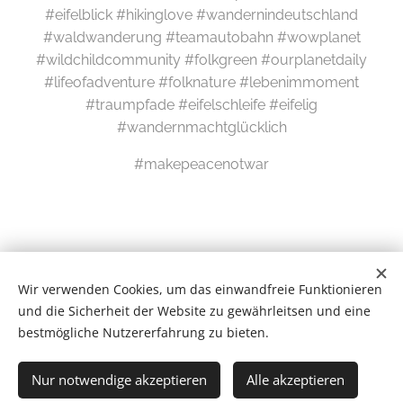
#eifelblick #hikinglove #wandernindeutschland
#waldwanderung #teamautobahn #wowplanet
#wildchildcommunity #folkgreen #ourplanetdaily
#lifeofadventure #folknature #lebenimmoment
#traumpfade #eifelschleife #eifelig
#wandernmachtglücklich
#makepeacenotwar
Wir verwenden Cookies, um das einwandfreie Funktionieren
und die Sicherheit der Website zu gewährleitsen und eine
bestmögliche Nutzererfahrung zu bieten.
Wilde Eifel © 2026
Nur notwendige akzeptieren
Alle akzeptieren
# Newsletter #
Cookies