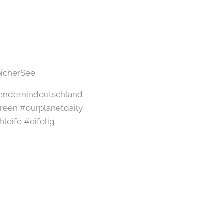
picherSee
#wandernindeutschland
een #ourplanetdaily
leife #eifelig