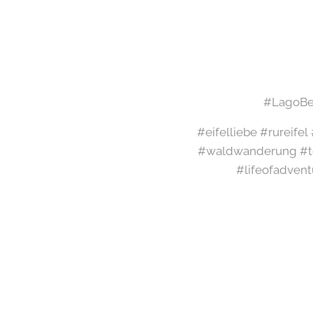
#LagoBea
#eifelliebe #rureife
#waldwanderung #te
#lifeofadvent