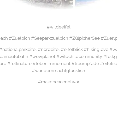
#wildeeifel
ch #Zuelpich #Seeparkzuelpich #ZülpicherSee #Zuerl
l #nationalparkeifel #nordeifel #eifelblick #hikinglove 
amautobahn #wowplanet #wildchildcommunity #folkgr
ure #folknature #lebenimmoment #traumpfade #eifelsch
#wandernmachtglücklich
#makepeacenotwar