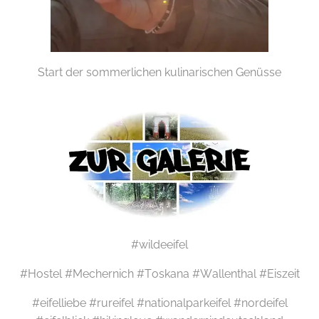
Start der sommerlichen kulinarischen Genüsse
#wildeeifel
#Hostel #Mechernich #Toskana #Wallenthal #Eiszeit
#eifelliebe #rureifel #nationalparkeifel #nordeifel