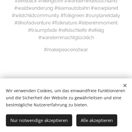
#eifelblick #hikinglove #wandernindeutschland
#waldwanderung #teamautobahn #wowplanet
#wildchildcommunity #folkgreen #ourplanetdaily
#lifeofadventure #folknature #lebenimmoment
#traumpfade #eifelschleife #eifelig
#wandernmachtglücklich
#makepeacenotwar
Wir verwenden Cookies, um das einwandfreie Funktionieren
und die Sicherheit der Website zu gewährleitsen und eine
bestmögliche Nutzererfahrung zu bieten.
Wilde Eifel © 2026
Nur notwendige akzeptieren
Alle akzeptieren
# Newsletter #
Cookies