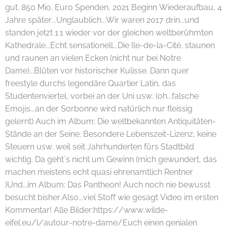
gut. 850 Mio. Euro Spenden, 2021 Beginn Wiederaufbau, 4
Jahre später...Unglaublich...Wir waren 2017 drin...und
standen jetzt 1:1 wieder vor der gleichen weltberühmten
Kathedrale...Echt sensationell...Die Ile-de-la-Cité, staunen
und raunen an vielen Ecken (nicht nur bei Notre
Dame)...Blüten vor historischer Kulisse. Dann quer
freestyle durchs legendäre Quartier Latin, das
Studentenviertel, vorbei an der Uni usw. (oh...falsche
Emojis...an der Sorbonne wird natürlich nur fleissig
gelernt) Auch im Album: Die weltbekannten Antiquitäten-
Stände an der Seine. Besondere Lebenszeit-Lizenz, keine
Steuern usw. weil seit Jahrhunderten fürs Stadtbild
wichtig. Da geht´s nicht um Gewinn (mich gewundert, das
machen meistens echt quasi ehrenamtlich Rentner
)Und...im Album: Das Pantheon! Auch noch nie bewusst
besucht bisher.Also...viel Stoff wie gesagt Video im ersten
Kommentar! Alle Bilder:https://www.wilde-
eifel.eu/l/autour-notre-dame/Euch einen genialen