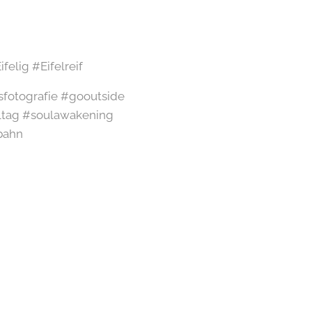
elig #Eifelreif
sfotografie #gooutside
ltag #soulawakening
bahn