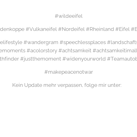
#wildeeifel
enkoppe #Vulkaneifel #Nordeifel #Rheinland #Eifel #Eif
elifestyle #wandergram #speechlessplaces #landschaft
emoments #acolorstory #achtsamkeit #achtsamkeitimal
thfinder #justthemoment #widenyourworld #Teamauto
#makepeacenotwar
Kein Update mehr verpassen, folge mir unter: