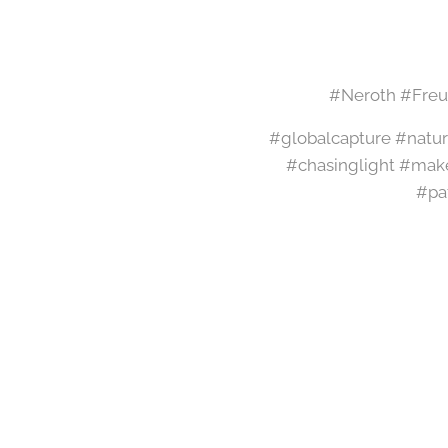
#Neroth #Freud
#globalcapture #natur
#chasinglight #mak
#pa