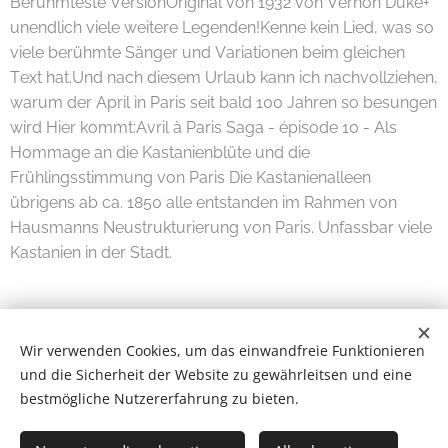
Berühmteste VersionOriginal von 1932 von Vernon Duke+
unendlich viele weitere Legenden!Kenne kein Lied, was so
viele berühmte Sänger und Variationen beim gleichen
Text hat.Und nach diesem Urlaub kann ich nachvollziehen,
warum der April in Paris seit bald 100 Jahren so besungen
wird Hier kommt:Avril à Paris Saga - épisode 10 - Als
Hommage an die Kastanienblüte und die
Frühlingsstimmung von Paris Die Kastanienalleen
übrigens ab ca. 1850 alle entstanden im Rahmen von
Hausmanns Neustrukturierung von Paris. Unfassbar viele
Kastanien in der Stadt.
Wir verwenden Cookies, um das einwandfreie Funktionieren
und die Sicherheit der Website zu gewährleitsen und eine
bestmögliche Nutzererfahrung zu bieten.
Wilde Eifel © 2026