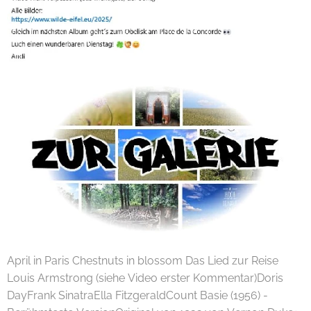
April in Paris Chestnuts in blossom Das Lied zur Reise
Louis Armstrong (siehe Video erster Kommentar)Doris
DayFrank SinatraElla FitzgeraldCount Basie (1956) -