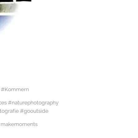
le #Kommern
ces #naturephotography
ografie #gooutside
t #makemoments