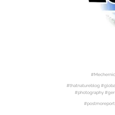
#Mechernic
#thatnatureblog #glob
#photography #ger
#postmoreport