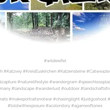
#wildeeifel
h #Katzvey #KreisEuskirchen #Katzensteine #Catweaz
alcapture #naturelifestyle #wandergram #speechlesspla
many #landscape #wanderlust #outdoor #landschaftsfot
raits #makeportraitsnotwar #chasinglight #justgoshoo
#toldwithexposure #acolorstory #agameoftones