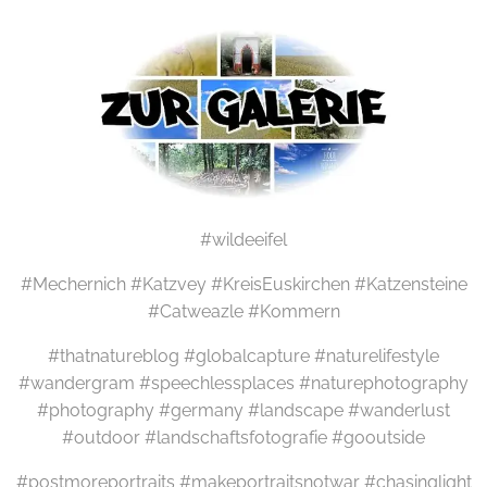
#wildeeifel
#Mechernich #Katzvey #KreisEuskirchen #Katzensteine
#Catweazle #Kommern
#thatnatureblog #globalcapture #naturelifestyle
#wandergram #speechlessplaces #naturephotography
#photography #germany #landscape #wanderlust
#outdoor #landschaftsfotografie #gooutside
#postmoreportraits #makeportraitsnotwar #chasinglight