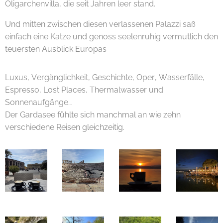
Oligarchenvilla, die seit Jahren leer stand.
Und mitten zwischen diesen verlassenen Palazzi saß
einfach eine Katze und genoss seelenruhig vermutlich den
teuersten Ausblick Europas 😄🐈🌊
Luxus, Vergänglichkeit, Geschichte, Oper, Wasserfälle,
Espresso, Lost Places, Thermalwasser und
Sonnenaufgänge…
Der Gardasee fühlte sich manchmal an wie zehn
verschiedene Reisen gleichzeitig. 😊✨