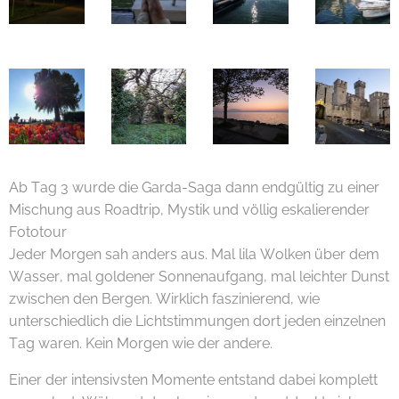
Ab Tag 3 wurde die Garda-Saga dann endgültig zu einer
Mischung aus Roadtrip, Mystik und völlig eskalierender
Fototour 😄📸🌿
Jeder Morgen sah anders aus. Mal lila Wolken über dem
Wasser, mal goldener Sonnenaufgang, mal leichter Dunst
zwischen den Bergen. Wirklich faszinierend, wie
unterschiedlich die Lichtstimmungen dort jeden einzelnen
Tag waren. Kein Morgen wie der andere.
Einer der intensivsten Momente entstand dabei komplett