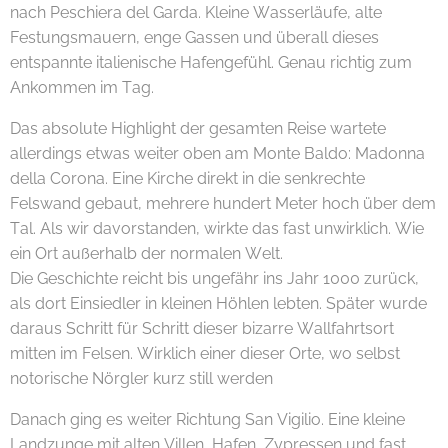
nach Peschiera del Garda. Kleine Wasserläufe, alte
Festungsmauern, enge Gassen und überall dieses
entspannte italienische Hafengefühl. Genau richtig zum
Ankommen im Tag. ☕🌊
Das absolute Highlight der gesamten Reise wartete
allerdings etwas weiter oben am Monte Baldo: Madonna
della Corona. Eine Kirche direkt in die senkrechte
Felswand gebaut, mehrere hundert Meter hoch über dem
Tal. Als wir davorstanden, wirkte das fast unwirklich. Wie
ein Ort außerhalb der normalen Welt.
Die Geschichte reicht bis ungefähr ins Jahr 1000 zurück,
als dort Einsiedler in kleinen Höhlen lebten. Später wurde
daraus Schritt für Schritt dieser bizarre Wallfahrtsort
mitten im Felsen. Wirklich einer dieser Orte, wo selbst
notorische Nörgler kurz still werden 😄⛪✨
Danach ging es weiter Richtung San Vigilio. Eine kleine
Landzunge mit alten Villen, Hafen, Zypressen und fast